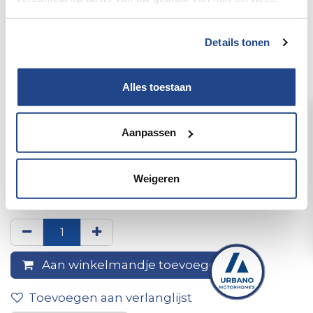
Details tonen
Alles toestaan
Aanpassen
100w flexibel daglicht paneel
Weigeren
afm: 1060 x 540 x 3mm
Aan winkelmandje toevoegen
Toevoegen aan verlanglijst