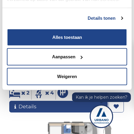
Details tonen
Alles toestaan
Clever Tour 540 Citroën 140 PK Manueel
Aanpassen
Er is reeds een Clever Tour 540 beschikbaar
vanaf 59.495 € incl. BTW.
Weigeren
Stockdeals
2
4
Details