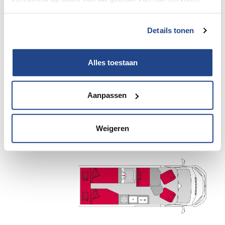
Details tonen
Alles toestaan
Pilote V 630 J Fiat 140Pk/Cv Aut.
Aanpassen
2
4
Weigeren
Details