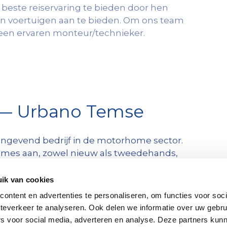
beste reiservaring te bieden door hen
 voertuigen aan te bieden. Om ons team
r een ervaren monteur/technieker.
 — Urbano Temse
gevend bedrijf in de motorhome sector.
es aan, zowel nieuw als tweedehands,
en hersteldiensten.We streven ernaar om
g te bieden door hen betrouwbare en goed
ik van cookies
eden.
ontent en advertenties te personaliseren, om functies voor soc
teverkeer te analyseren. Ook delen we informatie over uw gebru
rs voor social media, adverteren en analyse. Deze partners kun