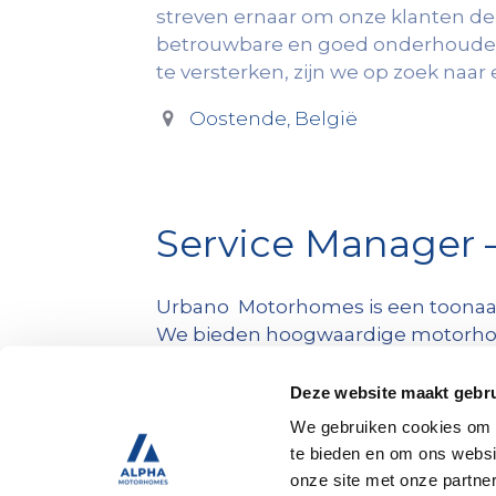
streven ernaar om onze klanten de 
betrouwbare en goed onderhouden
te versterken, zijn we op zoek naa
Oostende
,
België
Service Manager
Urbano Motorhomes is een toonaan
We bieden hoogwaardige motorhom
en leveren volledige onderhouds- 
onze klanten de beste reiservarin
Deze website maakt gebru
onderhouden voertuigen aan te bi
We gebruiken cookies om c
te bieden en om ons websi
onze site met onze partne