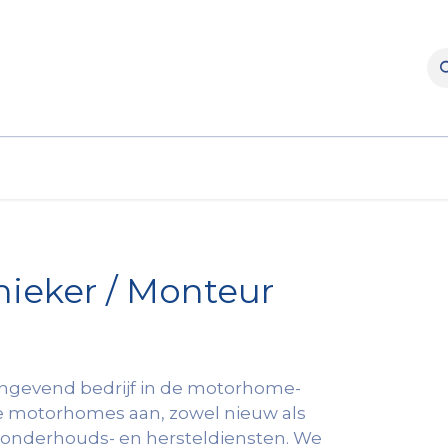
rooms
Verhuur
Naverkoop
Onderdelen
Merke
ieker / Monteur
ngevend bedrijf in de motorhome-
e motorhomes aan, zowel nieuw als
 onderhouds- en hersteldiensten. We