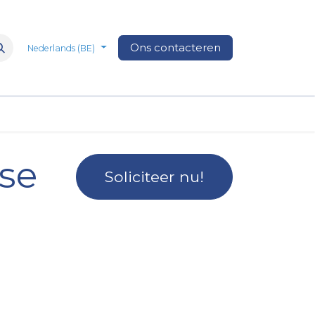
n
Over Ons
Media
Ons contacteren
Veelgestelde vragen
Vacatures
Nederlands (BE)
se
Soliciteer nu!