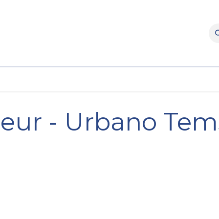
rooms
Verhuur
Naverkoop
Onderdelen
Merke
seur - Urbano Tem