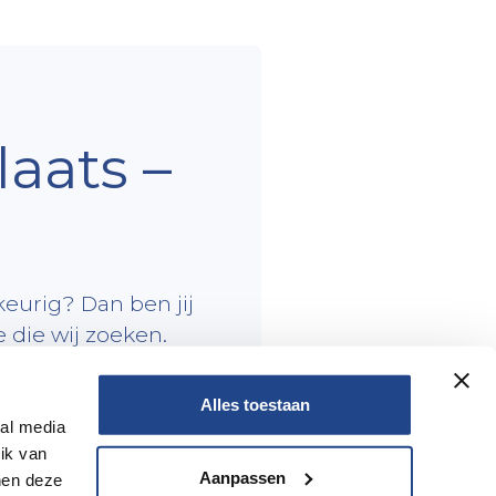
aats –
keurig? Dan ben jij
 die wij zoeken.
Alles toestaan
ial media
ik van
 het aanspreekpunt vormt
Aanpassen
nen deze