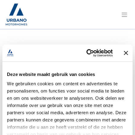
ONDERDELEN
Deze website maakt gebruik van cookies
We gebruiken cookies om content en advertenties te
Bij Urbano Motorhomes vind je niet alleen
personaliseren, om functies voor social media te bieden
motorhomes, maar ook alles wat erbij hoort om
en om ons websiteverkeer te analyseren. Ook delen we
zorgeloos te genieten van elk avontuur. In ons
informatie over uw gebruik van onze site met onze
goed gevulde
magazijn en gezellige
partners voor social media, adverteren en analyse. Deze
Shop
ontdek je een ruim assortiment aan
partners kunnen deze gegevens combineren met andere
onderdelen, accessoires en
informatie die u aan ze heeft verstrekt of die ze hebben
comfortproducten, geschikt voor
alle merken
verzameld op basis van uw gebruik van hun services.