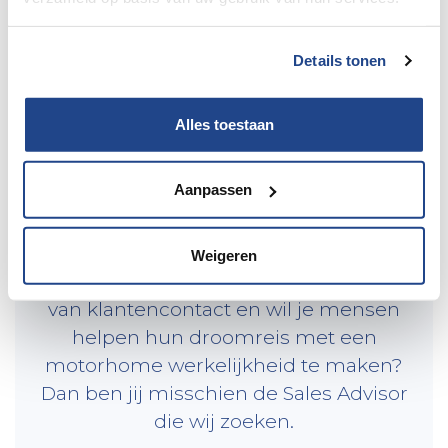
Details tonen
Alles toestaan
VACATURE
Sales Advisor
Aanpassen
Motorhomes
Weigeren
Ben jij commercieel ingesteld, hou je
van klantencontact en wil je mensen
helpen hun droomreis met een
motorhome werkelijkheid te maken?
Dan ben jij misschien de Sales Advisor
die wij zoeken.