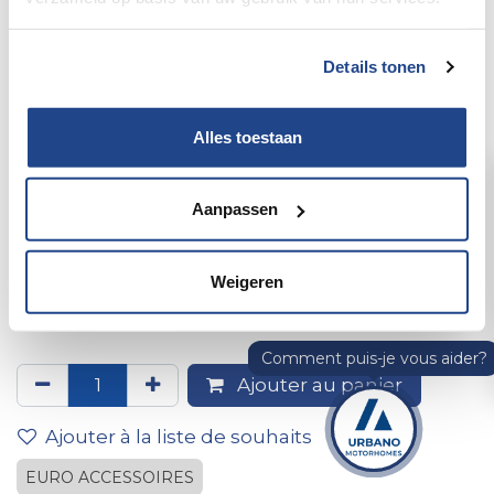
Details tonen
Alles toestaan
Aanpassen
Panneau flexible à lumière du
jour de 100 W, dimensions : 1
Weigeren
060 x 540 x 3 mm
Ajouter au panier
Ajouter à la liste de souhaits
EURO ACCESSOIRES