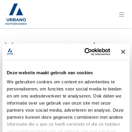
Vraag een testrit aan,
of meer info.
Deze website maakt gebruik van cookies
Pilote/G 740 Sensation Fiat 150Pk
We gebruiken cookies om content en advertenties te
Automaat/NG
personaliseren, om functies voor social media te bieden
en om ons websiteverkeer te analyseren. Ook delen we
informatie over uw gebruik van onze site met onze
partners voor social media, adverteren en analyse. Deze
partners kunnen deze gegevens combineren met andere
Naam
*
informatie die u aan ze heeft verstrekt of die ze hebben
verzameld op basis van uw gebruik van hun services.