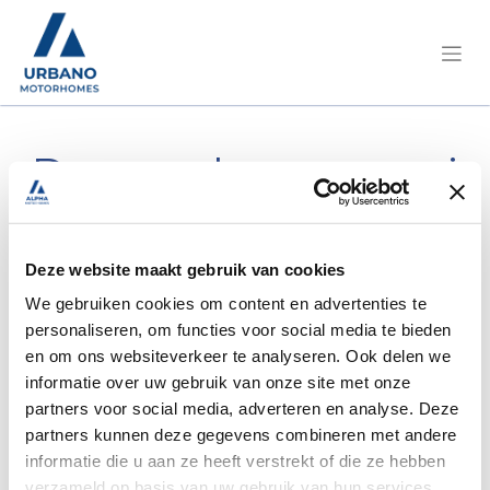
Demandez un essai
routier ou plus
d'informations.
Deze website maakt gebruik van cookies
We gebruiken cookies om content en advertenties te
personaliseren, om functies voor social media te bieden
Pilote/G 740 Sensation Fiat 150 ch
en om ons websiteverkeer te analyseren. Ook delen we
Boîte automatique/NG
informatie over uw gebruik van onze site met onze
partners voor social media, adverteren en analyse. Deze
partners kunnen deze gegevens combineren met andere
informatie die u aan ze heeft verstrekt of die ze hebben
verzameld op basis van uw gebruik van hun services.