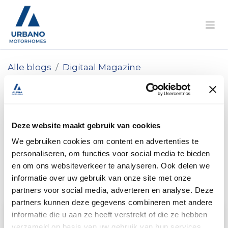
Alle blogs
Digitaal Magazine
Boekentip: de Ontdek België Campergids
Boekentip: de Ontdek
België Campergids
Deze website maakt gebruik van cookies
We gebruiken cookies om content en advertenties te
Nieuwe campergids helpt camperaars
personaliseren, om functies voor social media te bieden
en om ons websiteverkeer te analyseren. Ook delen we
België écht ontdekken
informatie over uw gebruik van onze site met onze
25 juni 2026
in
Steven
partners voor social media, adverteren en analyse. Deze
partners kunnen deze gegevens combineren met andere
informatie die u aan ze heeft verstrekt of die ze hebben
verzameld op basis van uw gebruik van hun services.