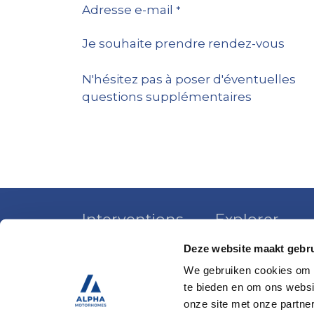
Adresse e-mail
*
Je souhaite prendre rendez-vous
N'hésitez pas à poser d'éventuelles
questions supplémentaires
Interventions
Explorer
Deze website maakt gebru
Location
Marques
We gebruiken cookies om c
Vente
Boutique
te bieden en om ons websi
Centre de service
Salle d'expositi
onze site met onze partne