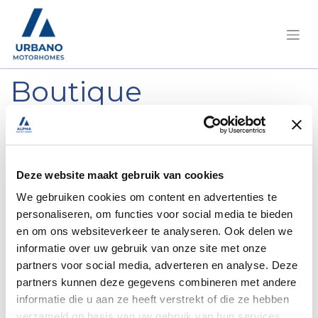
Boutique
d'accessoires de
Namur
Deze website maakt gebruik van cookies
We gebruiken cookies om content en advertenties te
Notre boutique d’accessoires Urbano est
personaliseren, om functies voor social media te bieden
l’endroit idéal pour tous ceux qui souhaitent
en om ons websiteverkeer te analyseren. Ook delen we
rendre leur camping-car encore un peu plus
informatie over uw gebruik van onze site met onze
confortable et élégant. Des
chaises de
partners voor social media, adverteren en analyse. Deze
camping aux machines à café en
passant par
partners kunnen deze gegevens combineren met andere
la vaisselle, les téléviseurs, les articles de
informatie die u aan ze heeft verstrekt of die ze hebben
toilette et les antennes satellites,
nous avons
verzameld op basis van uw gebruik van hun services.