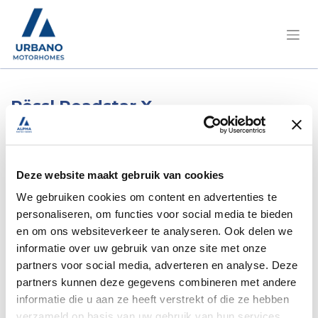
Pössl Roadstar X
Technisch verfijnde
4×4 buscamper voor avontuurlijk
reizen
Deze website maakt gebruik van cookies
Met de Pössl Roadstar X zet Pössl een
We gebruiken cookies om content en advertenties te
uitgesproken statement neer binnen het
personaliseren, om functies voor social media te bieden
en om ons websiteverkeer te analyseren. Ook delen we
segment van compacte buscampers. Dit model
informatie over uw gebruik van onze site met onze
is ontwikkeld voor reizigers die maximale
partners voor social media, adverteren en analyse. Deze
mobiliteit, terreinvaardigheid en technische
partners kunnen deze gegevens combineren met andere
verfijning verwachten, zonder in te boeten op
informatie die u aan ze heeft verstrekt of die ze hebben
comfort. Gebouwd op het Mercedes-Benz
verzameld op basis van uw gebruik van hun services.