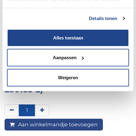
Details tonen
Alles toestaan
Aanpassen
12V verdeelbox DS560-CO-H
Weigeren
(vervangt 250189-115 en
250185-2)
Aan winkelmandje toevoegen