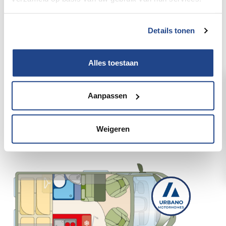
Details tonen
Alles toestaan
Aanpassen
Roadcar/R 540 Citroën 140Pk
Weigeren
Manueel/2HLQ918