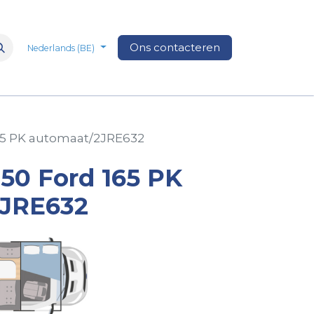
n
Over Ons
Media
Ons contacteren
Veelgestelde vragen
Vacatures
Nederlands (BE)
165 PK automaat/2JRE632
 50 Ford 165 PK
2JRE632