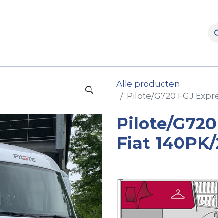
rooms
Verhuur
Naverkoop
Onderdelen
Merke
Alle producten
Pilote/G720 FGJ Expr
Pilote/G720
Fiat 140PK