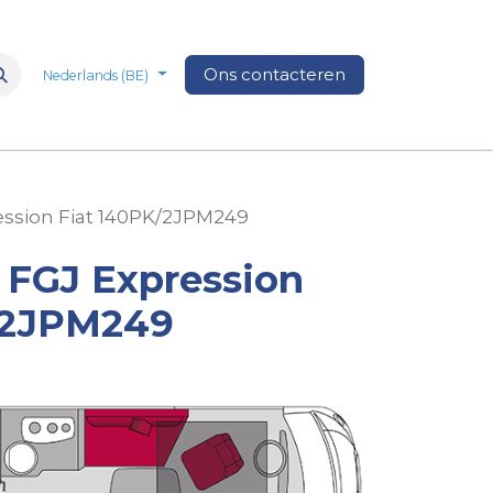
n
Over Ons
Media
Ons contacteren
Veelgestelde vragen
Vacatures
Nederlands (BE)
ession Fiat 140PK/2JPM249
 FGJ Expression
/2JPM249