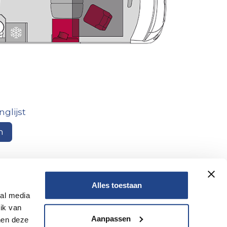
glijst
n
Alles toestaan
ciering op
Let op, geld lenen kost
ial media
ook geld
ik van
Aanpassen
nen deze