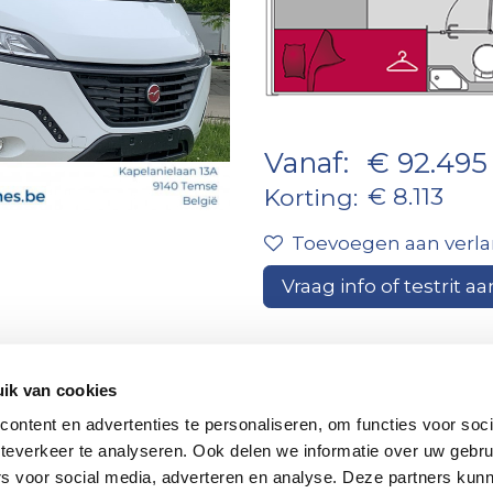
Vanaf:
€ 92.495
€ 8.113
Korting:
Toevoegen aan verlan
Vraag info of testrit aa
ik van cookies
Contacteer
voor finan
ontent en advertenties te personaliseren, om functies voor soc
ons
maat!
teverkeer te analyseren. Ook delen we informatie over uw gebru
rs voor social media, adverteren en analyse. Deze partners kun
Financiering