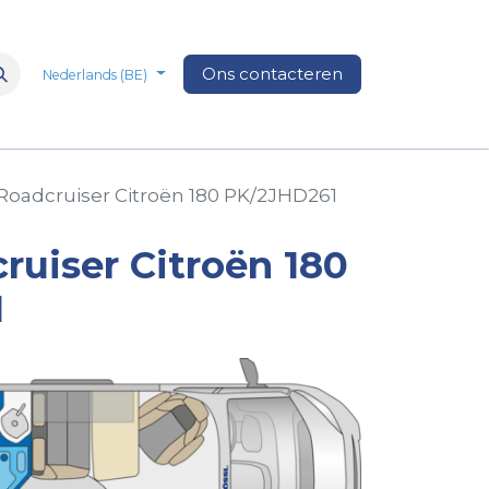
n
Over Ons
Media
Ons contacteren
Veelgestelde vragen
Vacatures
Nederlands (BE)
Roadcruiser Citroën 180 PK/2JHD261
ruiser Citroën 180
1