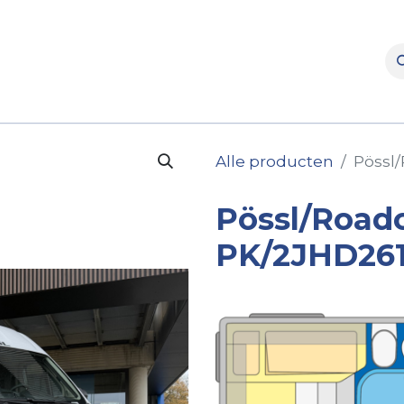
rooms
Verhuur
Naverkoop
Onderdelen
Merke
Alle producten
Pössl/
Pössl/Roadc
PK/2JHD26