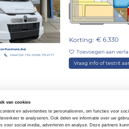
€ 6.330
Korting:
Toevoegen aan verlan
Vraag info of testrit aa
Contacteer
voor finan
ons
maat!
ik van cookies
ontent en advertenties te personaliseren, om functies voor soc
Financiering
teverkeer te analyseren. Ook delen we informatie over uw gebru
rs voor social media, adverteren en analyse. Deze partners kun
Vergelijken