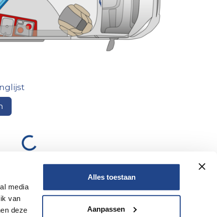
glijst
n
ciering op
Let op, geld lenen kost
ook geld
Alles toestaan
ial media
ik van
Aanpassen
nen deze