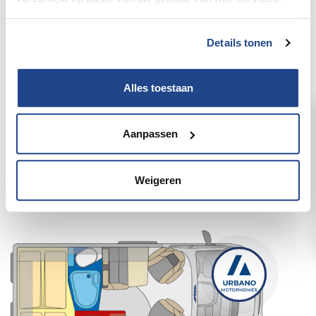
Details tonen
Alles toestaan
Aanpassen
Pössl/Roadcamp R Citroën
Weigeren
140pk Manueel/2JMM928