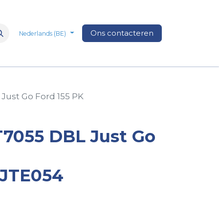
n
Over Ons
Media
Ons contacteren
Veelgestelde vragen
Vacatures
Nederlands (BE)
 Just Go Ford 155 PK
T7055 DBL Just Go
2JTE054