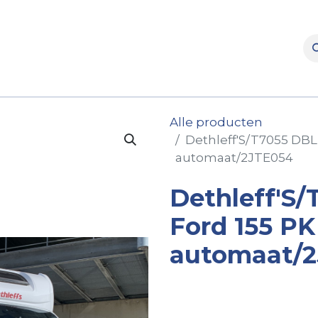
rooms
Verhuur
Naverkoop
Onderdelen
Merke
Alle producten
Dethleff'S/T7055 DBL
automaat/2JTE054
Dethleff'S/
Ford 155 PK
automaat/