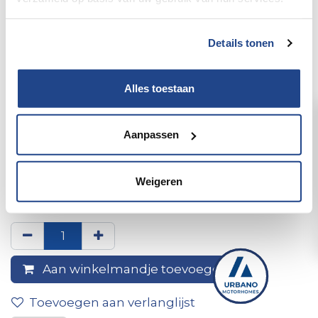
Details tonen
Alles toestaan
Aanpassen
Achterrok rechts onder
Weigeren
garage elnagh magnum
Aan winkelmandje toevoegen
Toevoegen aan verlanglijst