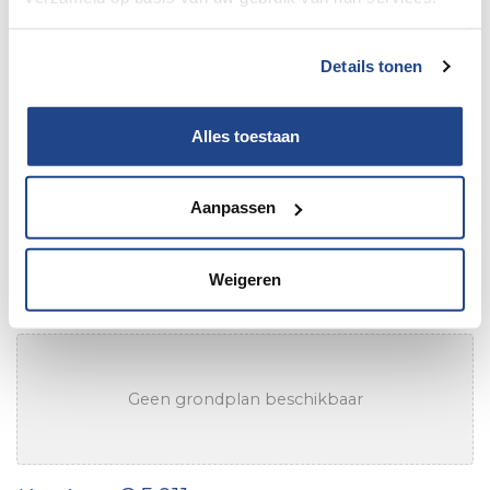
Details tonen
Alles toestaan
Aanpassen
Chausson/650 Etape Line Ford
Weigeren
165Pk automaat/2CBZ280
Geen grondplan beschikbaar