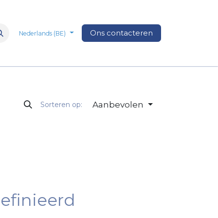
n
Over Ons
Media
Ons contacteren
Veelgestelde vragen
Vacatures
Nederlands (BE)
Aanbevolen
Sorteren op:
efinieerd