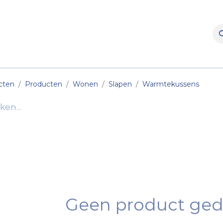
rooms
Verhuur
Naverkoop
Onderdelen
Merke
cten
Producten
Wonen
Slapen
Warmtekussens
Geen product ged