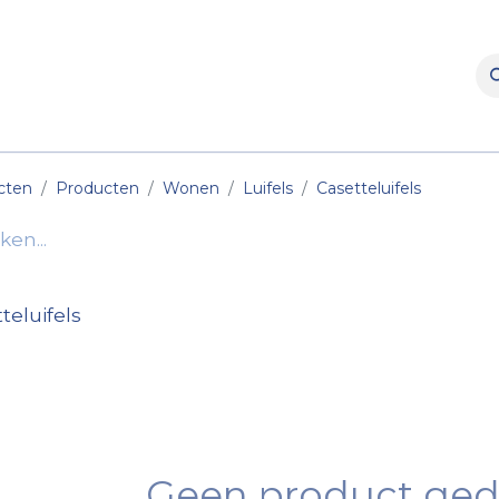
rooms
Verhuur
Naverkoop
Onderdelen
Merke
cten
Producten
Wonen
Luifels
Casetteluifels
teluifels
Geen product ged