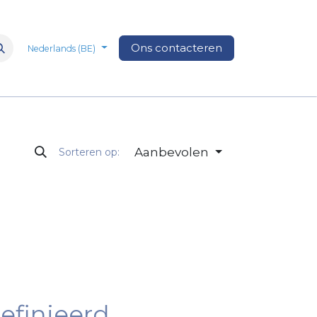
n
Over Ons
Media
Ons contacteren
Veelgestelde vragen
Vacatures
Nederlands (BE)
Aanbevolen
Sorteren op:
efinieerd