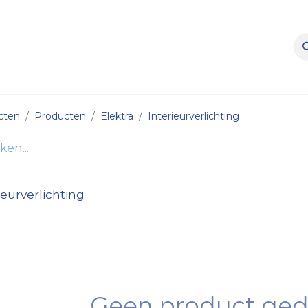
rooms
Verhuur
Naverkoop
Onderdelen
Merke
cten
Producten
Elektra
Interieurverlichting
ieurverlichting
Geen product ged