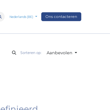
n
Over Ons
Media
Ons contacteren
Veelgestelde vragen
Vacatures
Nederlands (BE)
Aanbevolen
Sorteren op:
efinieerd