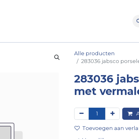
rooms
Verhuur
Naverkoop
Onderdelen
Merke
Alle producten
283036 jabsco porsel
283036 jabs
met vermal
A
Toevoegen aan verlan