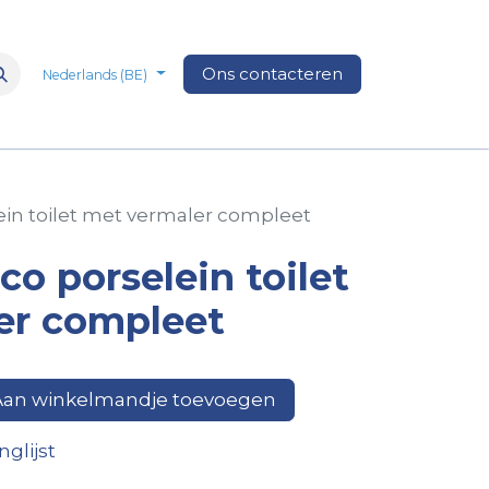
n
Over Ons
Media
Ons contacteren
Veelgestelde vragen
Vacatures
Nederlands (BE)
ein toilet met vermaler compleet
co porselein toilet
er compleet
an winkelmandje toevoegen
glijst