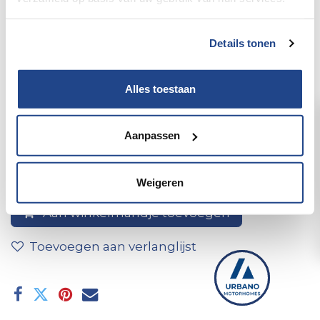
Details tonen
Alles toestaan
284238 Faltenbalg Spiegel
Aanpassen
Weigeren
Aan winkelmandje toevoegen
Toevoegen aan verlanglijst