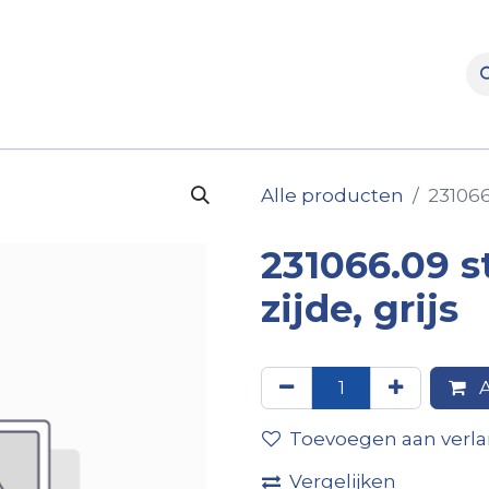
rooms
Verhuur
Naverkoop
Onderdelen
Merke
Alle producten
231066
231066.09 s
zijde, grijs
A
Toevoegen aan verlan
Vergelijken