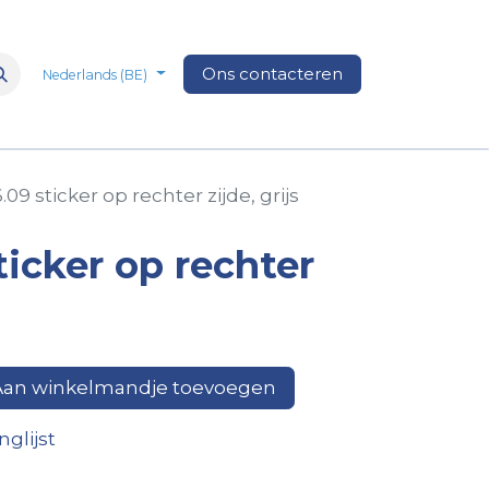
n
Over Ons
Media
Ons contacteren
Veelgestelde vragen
Vacatures
Nederlands (BE)
.09 sticker op rechter zijde, grijs
ticker op rechter
an winkelmandje toevoegen
glijst