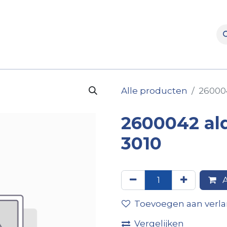
rooms
Verhuur
Naverkoop
Onderdelen
Merke
Alle producten
260004
2600042 al
3010
A
Toevoegen aan verlan
Vergelijken