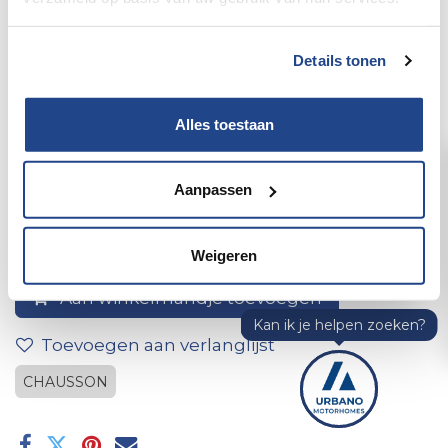
Details tonen
Alles toestaan
Acrylglas s4 800*450 gr013
Aanpassen
Weigeren
Aan winkelmandje toevoegen
Toevoegen aan verlanglijst
CHAUSSON