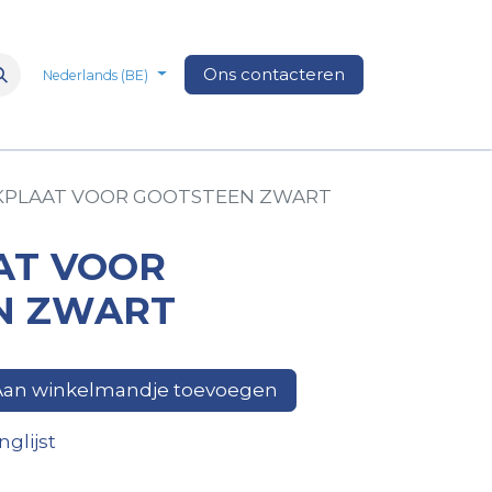
n
Over Ons
Media
Ons contacteren
Veelgestelde vragen
Vacatures
Nederlands (BE)
KPLAAT VOOR GOOTSTEEN ZWART
AT VOOR
N ZWART
an winkelmandje toevoegen
glijst