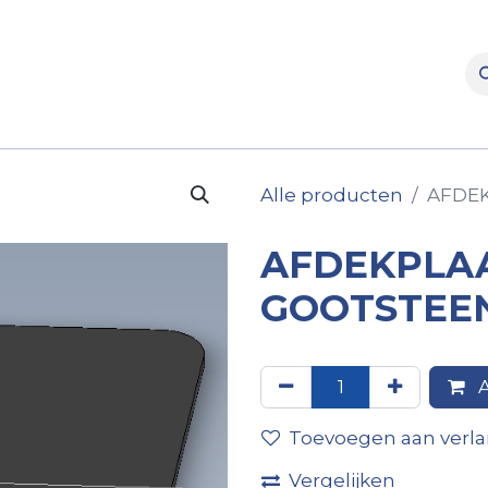
rooms
Verhuur
Naverkoop
Onderdelen
Merke
Alle producten
AFDE
AFDEKPLA
GOOTSTEE
A
Toevoegen aan verlan
Vergelijken