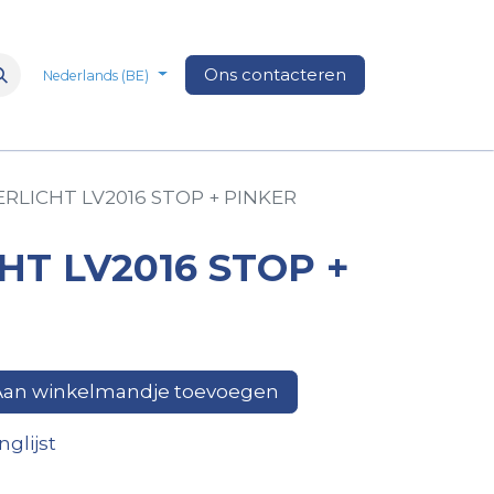
n
Over Ons
Media
Ons contacteren
Veelgestelde vragen
Vacatures
Nederlands (BE)
RLICHT LV2016 STOP + PINKER
HT LV2016 STOP +
an winkelmandje toevoegen
glijst