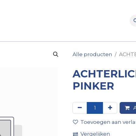
rooms
Verhuur
Naverkoop
Onderdelen
Merke
Alle producten
ACHTE
ACHTERLIC
PINKER
A
Toevoegen aan verlan
Vergelijken