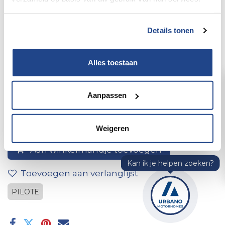
Details tonen
Alles toestaan
2017 LED Outdoor Light
Aanpassen
Weigeren
Aan winkelmandje toevoegen
Toevoegen aan verlanglijst
PILOTE