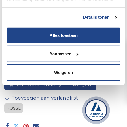
Details tonen
Alles toestaan
3-puntsgordel summit 540
Aanpassen
Weigeren
Aan winkelmandje toevoegen
Toevoegen aan verlanglijst
PÖSSL