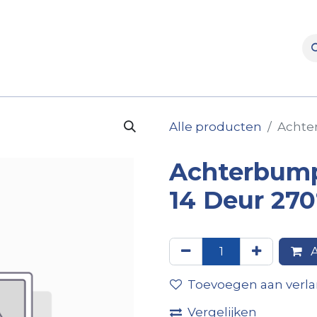
rooms
Verhuur
Naverkoop
Onderdelen
Merke
Alle producten
Achte
Achterbump
14 Deur 270
A
Toevoegen aan verlan
Vergelijken