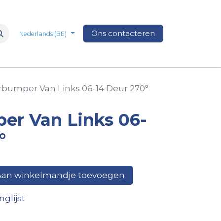
n
Over Ons
Media
Ons contacteren
Veelgestelde vragen
Vacatures
Nederlands (BE)
rbumper Van Links 06-14 Deur 270°
er Van Links 06-
°
an winkelmandje toevoegen
glijst