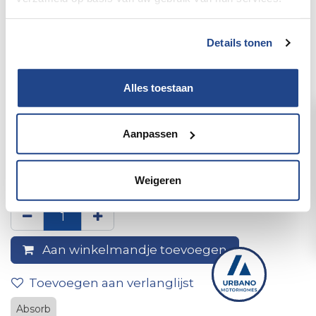
Details tonen
Alles toestaan
Aanpassen
Absorb mat z/b op rol 45x150
cm cirrus +
Weigeren
Aan winkelmandje toevoegen
Toevoegen aan verlanglijst
Absorb