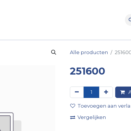
rooms
Verhuur
Naverkoop
Onderdelen
Merke
Alle producten
25160
251600
A
Toevoegen aan verlan
Vergelijken