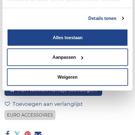
Details tonen
Alles toestaan
1douchette seule
Aanpassen
Weigeren
Aan winkelmandje toevoegen
Toevoegen aan verlanglijst
EURO ACCESSOIRES