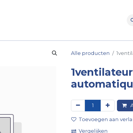
rooms
Verhuur
Naverkoop
Onderdelen
Merke
Alle producten
1venti
1ventilateu
automatiqu
A
Toevoegen aan verlan
Vergelijken