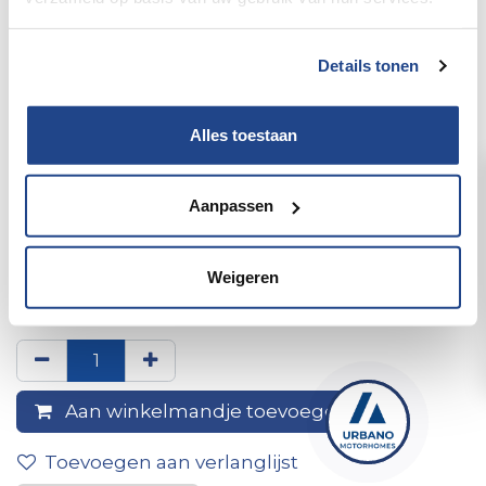
Details tonen
Alles toestaan
Aanpassen
1raccord bicone d'angle
Weigeren
diam.8 pour tuyau rigide
Aan winkelmandje toevoegen
Toevoegen aan verlanglijst