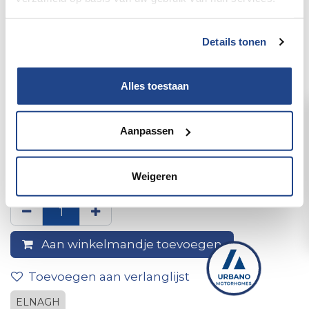
Details tonen
Alles toestaan
Aanpassen
Achterbumper elnagh king
580 - mod 2013
Weigeren
Aan winkelmandje toevoegen
Toevoegen aan verlanglijst
ELNAGH