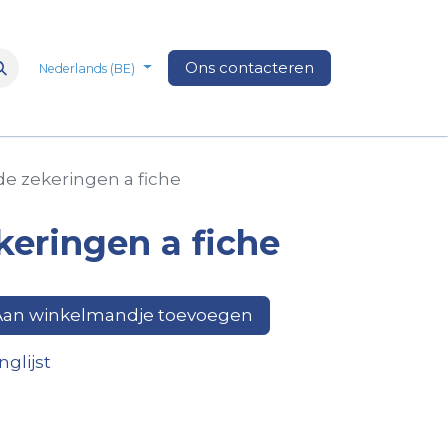
nderdelen
Merken
Ons contacteren
Over Ons
Media
Veelgestel
Nederlands (BE)
 de zekeringen a fiche
ekeringen a fiche
an winkelmandje toevoegen
glijst