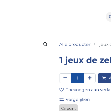
otorhomes
Showrooms
Verhuur
Naverkoop
O
Alle producten
1 jeux
1 jeux de z
A
Toevoegen aan verlan
Vergelijken
Carpoint