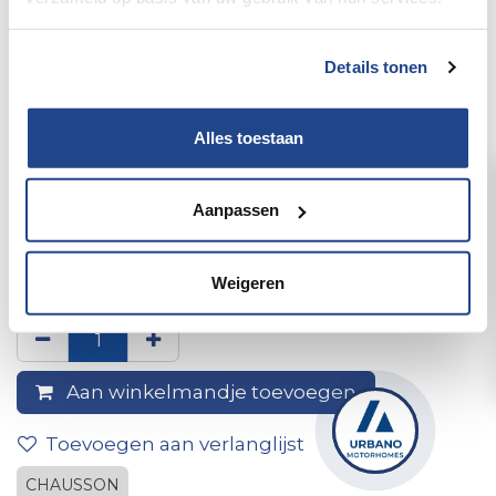
Details tonen
Alles toestaan
Aanpassen
achterwand cabine ep 25
stucco ivory/cpl alu
Weigeren
Aan winkelmandje toevoegen
Toevoegen aan verlanglijst
CHAUSSON