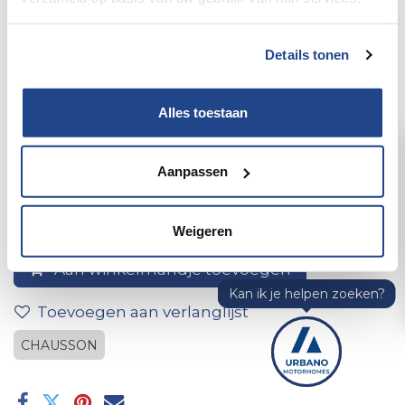
Details tonen
Alles toestaan
Achterspoiler mod 2017
Aanpassen
Weigeren
Aan winkelmandje toevoegen
Toevoegen aan verlanglijst
CHAUSSON