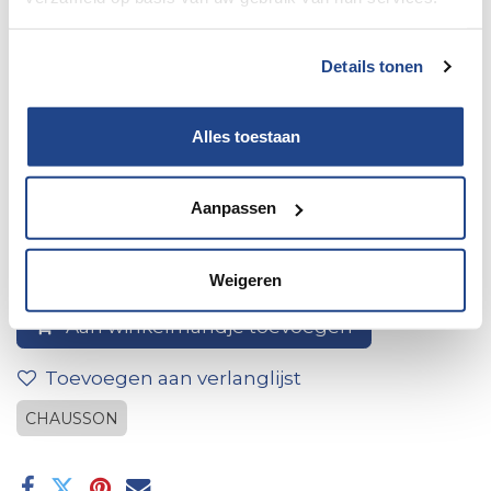
Details tonen
Alles toestaan
Acrylglas s4 raam 750x600
Aanpassen
Weigeren
Aan winkelmandje toevoegen
Toevoegen aan verlanglijst
CHAUSSON