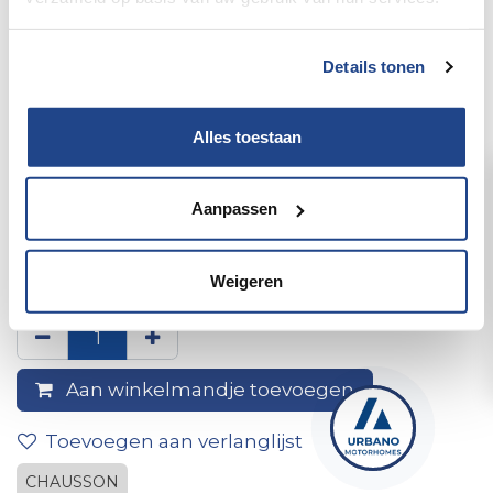
Details tonen
Alles toestaan
Aanpassen
Achterrok links chausson
2008
Weigeren
Aan winkelmandje toevoegen
Toevoegen aan verlanglijst
CHAUSSON