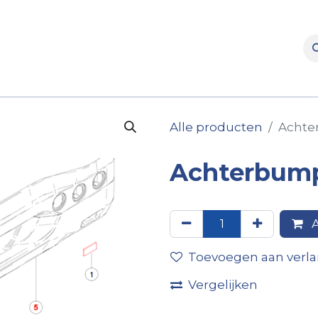
rooms
Verhuur
Naverkoop
Onderdelen
Merke
Alle producten
Achte
Achterbump
A
Toevoegen aan verlan
Vergelijken