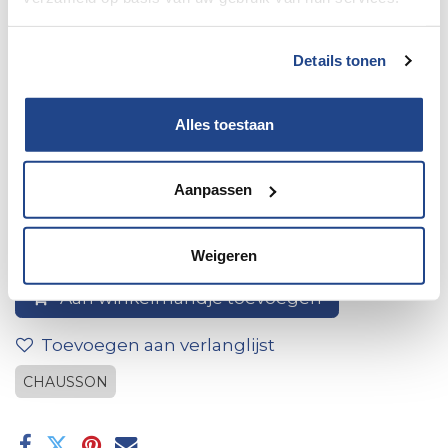
Details tonen
Alles toestaan
Achterbumper wit-zw
Aanpassen
Weigeren
Aan winkelmandje toevoegen
Toevoegen aan verlanglijst
CHAUSSON