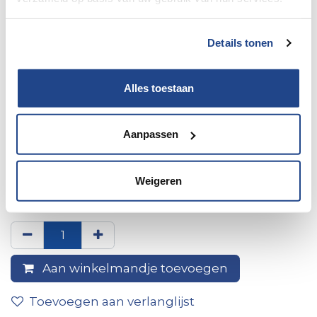
Details tonen
Alles toestaan
Aanpassen
Achterlichtblok Rechts Met
Weigeren
elektrisch deel Fiat Ducato
Aan winkelmandje toevoegen
Toevoegen aan verlanglijst